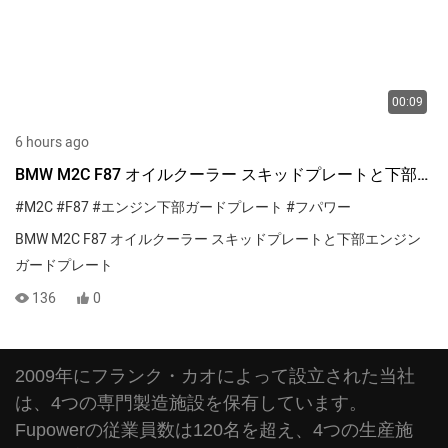
00:09
6 hours ago
BMW M2C F87 オイルクーラー スキッドプレートと下部エ
ンジンガードプレート
#M2C
#F87
#エンジン下部ガードプレート
#フパワー
BMW M2C F87 オイルクーラー スキッドプレートと下部エンジン
ガードプレート
136
0
2009年にフランク・カオによって設立された当社
は、4つの専門製造施設を保有しています。
Fupowerの従業員数は120名を超え、4つの生産施