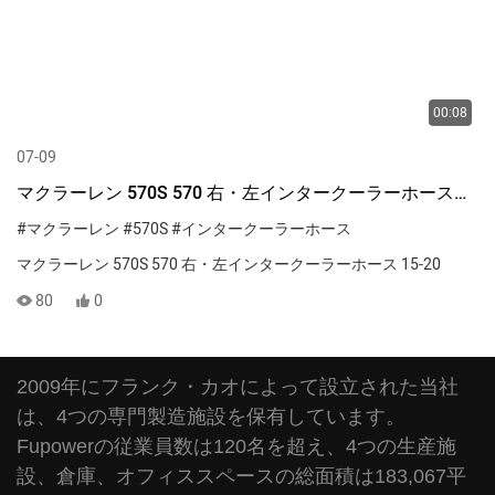
00:08
07-09
マクラーレン 570S 570 右・左インタークーラーホース
15-20
#マクラーレン
#570S
#インタークーラーホース
マクラーレン 570S 570 右・左インタークーラーホース 15-20
80
0
2009年にフランク・カオによって設立された当社
は、4つの専門製造施設を保有しています。
Fupowerの従業員数は120名を超え、4つの生産施
設、倉庫、オフィススペースの総面積は183,067平