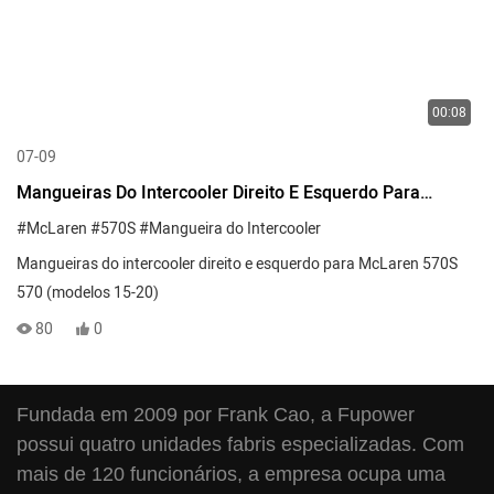
00:08
07-09
Mangueiras Do Intercooler Direito E Esquerdo Para
McLaren 570S 570 (modelos 15-20)
#McLaren
#570S
#Mangueira do Intercooler
Mangueiras do intercooler direito e esquerdo para McLaren 570S
570 (modelos 15-20)
80
0
Fundada em 2009 por Frank Cao, a Fupower
possui quatro unidades fabris especializadas. Com
mais de 120 funcionários, a empresa ocupa uma