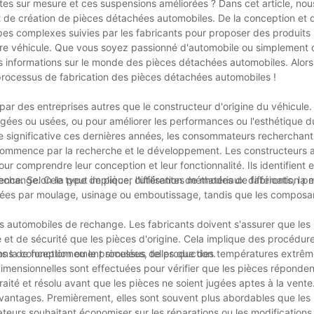
es sur mesure et ces suspensions améliorées ? Dans cet article, nou
de création de pièces détachées automobiles. De la conception et de
apes complexes suivies par les fabricants pour proposer des produits
votre véhicule. Que vous soyez passionné d'automobile ou simplement 
ses informations sur le monde des pièces détachées automobiles. Alors
 processus de fabrication des pièces détachées automobiles !
r des entreprises autres que le constructeur d'origine du véhicule.
es ou usées, ou pour améliorer les performances ou l'esthétique du
 significative ces dernières années, les consommateurs recherchant
commence par la recherche et le développement. Les constructeurs 
 comprendre leur conception et leur fonctionnalité. Ils identifient e
echange. Cela peut impliquer l'utilisation de matériaux différents, la 
mence. Selon le type de pièce, différentes méthodes de fabrication p
iquées par moulage, usinage ou emboutissage, tandis que les composa
es automobiles de rechange. Les fabricants doivent s'assurer que les 
 et de sécurité que les pièces d'origine. Cela implique des procédur
ans la conception ou le processus de production.
ions de fonctionnement simulées, telles que des températures extrêm
dimensionnelles sont effectuées pour vérifier que les pièces réponden
traité et résolu avant que les pièces ne soient jugées aptes à la vente
avantages. Premièrement, elles sont souvent plus abordables que les
teurs souhaitant économiser sur les réparations ou les modifications.