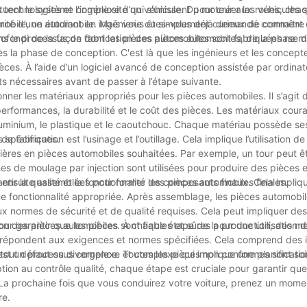
technologies et l'ingéniosité qui s'unissent pour créer les véhicules 
ituent le système complexe d’un véhicule. Du moteur aux roues, chaq
ile, un étudiant en ingénierie ou simplement curieux de connaître 
écurité d’une automobile. Mais vous êtes-vous déjà demandé comment
rofondi de la façon dont les pièces automobiles sont fabriquées ne
ons le processus de fabrication des pièces automobiles, de la phase 
a phase de conception. C'est là que les ingénieurs et les concepteu
es. À l’aide d’un logiciel avancé de conception assistée par ordinate
ts nécessaires avant de passer à l’étape suivante.
ionner les matériaux appropriés pour les pièces automobiles. Il s’agit 
performances, la durabilité et le coût des pièces. Les matériaux cour
aluminium, le plastique et le caoutchouc. Chaque matériau possède se
s spécifiques.
 fabrication est l’usinage et l’outillage. Cela implique l’utilisation d
mières en pièces automobiles souhaitées. Par exemple, un tour peut êtr
s de moulage par injection sont utilisées pour produire des pièces e
tir la qualité et la fonctionnalité des pièces automobiles finales.
t ensuite assemblées pour former les composants finaux. Cela implique
e fonctionnalité appropriée. Après assemblage, les pièces automobil
x normes de sécurité et de qualité requises. Cela peut impliquer des
ur garantir que les pièces sont fiables et sûres pour une utilisation d
ation des pièces automobiles. À chaque étape de la production, des m
s répondent aux exigences et normes spécifiées. Cela comprend des 
tout défaut ou divergence. Toutes les pièces non conformes sont soit
est un processus complexe et complexe qui implique une planificatio
tion au contrôle qualité, chaque étape est cruciale pour garantir que
é. La prochaine fois que vous conduirez votre voiture, prenez un mom
re.