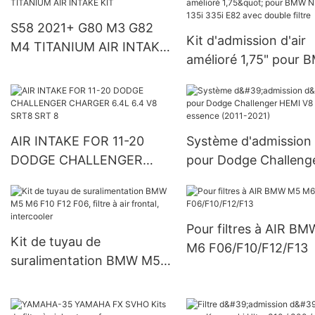
S58 2021+ G80 M3 G82
Kit d'admission d'air
M4 TITANIUM AIR INTAKE
amélioré 1,75" pour
KIT
N54 N55 135i 335i E
avec double filtre
AIR INTAKE FOR 11-20
Système d'admission 
DODGE CHALLENGER
pour Dodge Challeng
CHARGER 6.4L 6.4 V8
HEMI V8 5.7L essenc
SRT8 SRT 8
(2011-2021)
Pour filtres à AIR B
Kit de tuyau de
M6 F06/F10/F12/F13
suralimentation BMW M5
M6 F10 F12 F06, filtre à air
frontal, intercooler