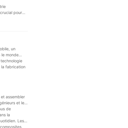
trie
crucial pour
lage par
es sont
les
gie continue
s dans les
bile, un
s le monde
 technologie
la fabrication
 et assembler
énieurs et les
sus de
ans la
uotidien. Les
x composites.