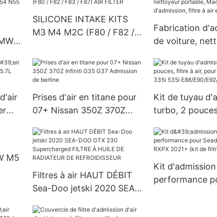
SILICONE INTAKE KITS
Fabrication d'a
M3 M4 M2C (F80 / F82 /
 BMW
de voiture, net
F83 / F87) AIR FILTER
82
portable, Mach
d'admission, filt
tas pour BMW
d'air
Prises d'air en titane pour
Kit de tuyau d'
er
07+ Nissan 350Z 370Z
turbo, 2 pouces, 
e
Infiniti G35 G37 Admission
pour BMW N54 
de berline
535i E88/E90/
MW M5
Kit d'admission
Filtres à air HAUT DÉBIT
performance p
Sea-Doo jetski 2020 SEA-
GTR 2020+ et 
DOO GTX 230
2021+ (kit de fil
Supercharged FILTRE À