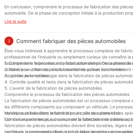
En conclusion, comprendre le processus de fabrication des pièces 
automobile. De la phase de conception initiale à la production pr
garantir la qualité et les performances du produit final. Qu'il s'ag
Lire la suite
injection plastique ou de la complexité de l'impression 3D, la tech
vraiment remarquables. En acquérant un aperçu des subtilités de 
compétences et l’innovation nécessaires à la création des véhicul
Comment fabriquer des pièces automobiles
2
de progresser, nous pouvons nous attendre à des développements 
années à venir.
Êtes-vous intéressé à apprendre le processus complexe de fabric
professionnel de l'industrie ou simplement curieux de connaître 
fascinant de la fabrication de pièces automobiles. De la phase de
1. Comprendre le processus de fabrication des pièces automobile
utilisées pour créer les pièces essentielles au bon fonctionnement
2. Matériaux utilisés dans la fabrication de pièces automobiles
de pièces automobiles.
3. Le rôle de la technologie dans la fabrication de pièces automob
4. Contrôle qualité et tests dans la fabrication de pièces automobi
5. L'avenir de la fabrication de pièces automobiles
Comprendre le processus de fabrication des pièces automobiles
La fabrication de pièces automobiles est un processus complexe e
les différents composants qui composent un véhicule. Le processu
concepteurs travaillent ensemble pour créer des plans et des spéci
Matériaux utilisés dans la fabrication de pièces automobiles
fabrication commence, qui comprend la sélection des matériaux, la 
L’un des aspects les plus cruciaux de la fabrication de pièces auto
fabrication de pièces automobiles doivent être durables, légers et
matériaux couramment utilisés dans la fabrication de pièces automo
Le rôle de la technologie dans la fabrication de pièces automobile