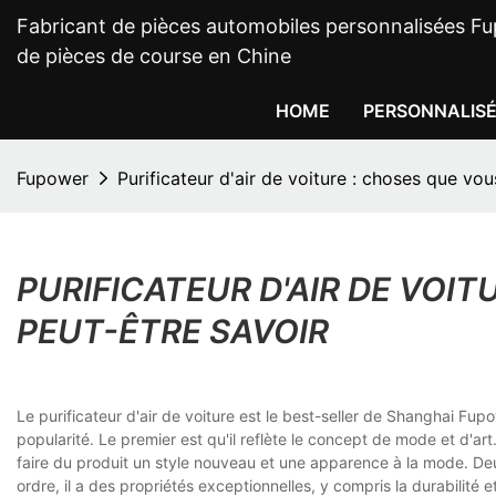
Fabricant de pièces automobiles personnalisées Fup
de pièces de course en Chine
HOME
PERSONNALIS
Fupower
Purificateur d'air de voiture : choses que vo
PURIFICATEUR D'AIR DE VOI
PEUT-ÊTRE SAVOIR
Le purificateur d'air de voiture est le best-seller de Shanghai Fup
popularité. Le premier est qu'il reflète le concept de mode et d'art
faire du produit un style nouveau et une apparence à la mode. Deu
ordre, il a des propriétés exceptionnelles, y compris la durabilité et 