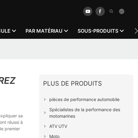
CULE
PAR MATÉRIAU
SOUS-PRODUITS
À
REZ
PLUS DE PRODUITS
pièces de performance automobile
Spécialistes de la performance des
expliquer sa
motomarines
ont réussi à
ATV UTV
de premier
Moto