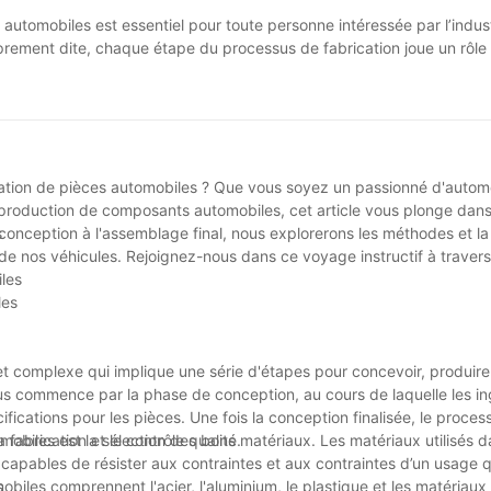
automobiles est essentiel pour toute personne intéressée par l’indus
oprement dite, chaque étape du processus de fabrication joue un rôle 
isse de la précision de l'emboutissage du métal, des subtilités du mou
nologie et l'expertise impliquées dans la création de pièces automobil
la fabrication de pièces automobiles, nous pouvons mieux apprécier 
es sur lesquels nous comptons chaque jour. À mesure que la technolo
encore plus passionnants dans la fabrication de pièces automobile
ation de pièces automobiles ? Que vous soyez un passionné d'automo
la production de composants automobiles, cet article vous plonge dan
 conception à l'assemblage final, nous explorerons les méthodes et la
s
 de nos véhicules. Rejoignez-nous dans ce voyage instructif à travers 
iles
les
t complexe qui implique une série d'étapes pour concevoir, produire
s commence par la phase de conception, au cours de laquelle les ing
fications pour les pièces. Une fois la conception finalisée, le proces
fabrication et le contrôle qualité.
mobiles est la sélection des bons matériaux. Les matériaux utilisés d
 capables de résister aux contraintes et aux contraintes d’un usage q
biles comprennent l'acier, l'aluminium, le plastique et les matériau
s