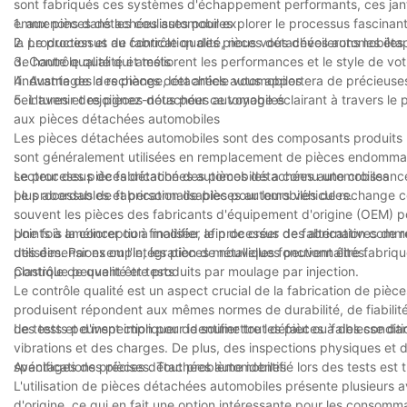
produits de qualité supérieure pour l'industrie automobile.
sont fabriqués ces systèmes d'échappement performants, ces jant
emmenons dans les coulisses pour explorer le processus fascinant 
1. aux pièces détachées automobiles
la production et au contrôle qualité, nous vous dévoilerons les ét
2. Le processus de fabrication des pièces détachées automobiles
de haute qualité qui améliorent les performances et le style de 
3. Contrôle qualité et tests
l'industrie de la rechange, cet article vous apportera de précieu
4. Avantages des pièces détachées automobiles
ceintures et rejoignez-nous pour ce voyage éclairant à travers le
5. L'avenir des pièces détachées automobiles
aux pièces détachées automobiles
Les pièces détachées automobiles sont des composants produits pa
sont généralement utilisées en remplacement de pièces endommagé
secteur des pièces détachées automobiles a connu une croissance
Le processus de fabrication des pièces détachées automobiles
plus abordables et personnalisables pour leurs véhicules.
Le processus de fabrication de pièces automobiles de rechange 
souvent les pièces des fabricants d'équipement d'origine (OEM) pour
points à améliorer ou à modifier afin de créer des alternatives de r
Une fois la conception finalisée, le processus de fabrication com
des dimensions ou l'intégration de nouvelles fonctionnalités.
utilisées. Par exemple, les pièces métalliques peuvent être fabr
plastique peuvent être produits par moulage par injection.
Contrôle de qualité et tests
Le contrôle qualité est un aspect crucial de la fabrication de pièc
produisent répondent aux mêmes normes de durabilité, de fiabilité
de tests et d'inspection pour identifier tout défaut ou faiblesse d
Les tests peuvent impliquer de soumettre les pièces à des condit
vibrations et des charges. De plus, des inspections physiques et 
spécifications précises. Tout problème identifié lors des tests est 
Avantages des pièces détachées automobiles
L'utilisation de pièces détachées automobiles présente plusieurs 
d'origine, ce qui en fait une option intéressante pour les consomma