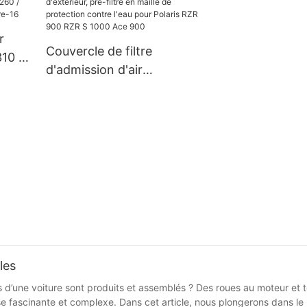
HUILE DE RADIATEUR DE
REFROIDISSEUR
r
Couvercle de filtre
10 /
d'admission d'air
e à
d'extérieur, pré-filtre en
-16
maille de protection
contre l'eau pour Polaris
RZR 900 RZR S 1000 Ace
900
les
une voiture sont produits et assemblés ? Des roues au moteur et tou
se fascinante et complexe. Dans cet article, nous plongerons dans le