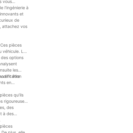
s vous
 l'ingénierie à
 innovants et
curieux de
, attachez vos
 Ces pièces
 véhicule. Le
 des options
analysent
nsuite les
modification
euvent être
nts en
pièces qu'ils
es rigoureuses
es, des
t à des
.
 pièces
 De plus, elles