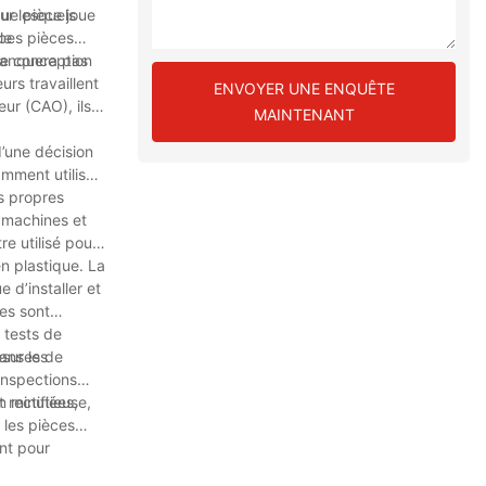
sur lesquels
ue pièce joue
le
 ces pièces
 manquera pas
de conception
rs travaillent
ENVOYER UNE ENQUÊTE
ur (CAO), ils
MAINTENANT
d’une décision
amment utilisés
s propres
e machines et
e utilisé pour
n plastique. La
 d’installer et
es sont
 tests de
ans les
esures de
inspections
 rectifiées,
n minutieuse,
 les pièces
ent pour