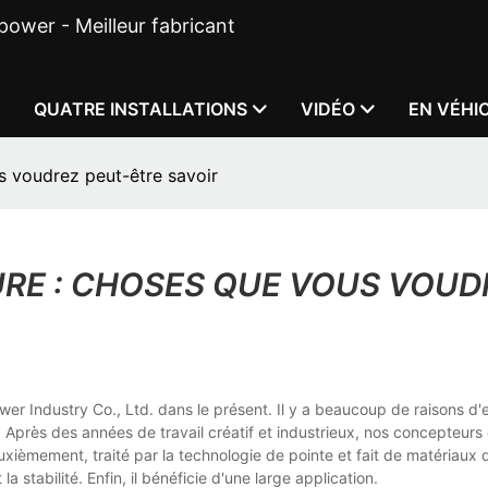
ower - Meilleur fabricant
É
QUATRE INSTALLATIONS
VIDÉO
EN VÉHI
us voudrez peut-être savoir
TURE : CHOSES QUE VOUS VOUD
ower Industry Co., Ltd. dans le présent. Il y a beaucoup de raisons d'
. Après des années de travail créatif et industrieux, nos concepteurs 
xièmement, traité par la technologie de pointe et fait de matériaux 
la stabilité. Enfin, il bénéficie d'une large application.