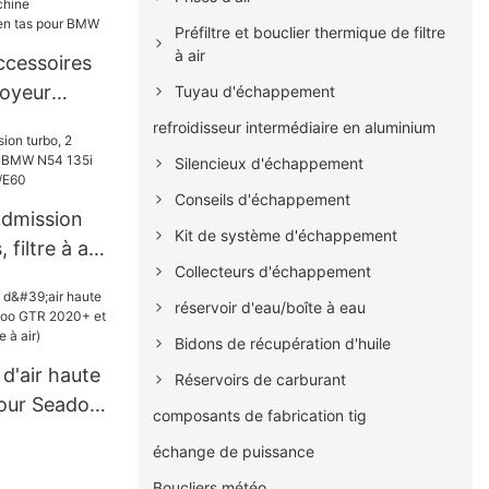
Préfiltre et bouclier thermique de filtre
à air
ccessoires
toyeur
Tuyau d'échappement
ine
refroidisseur intermédiaire en aluminium
re à air en
Silencieux d'échappement
Conseils d'échappement
admission
Kit de système d'échappement
filtre à air,
Collecteurs d'échappement
135i 335i
E92/E60
réservoir d'eau/boîte à eau
Bidons de récupération d'huile
 d'air haute
Réservoirs de carburant
our Seadoo
composants de fabrication tig
RXPX
échange de puissance
tre à air)
Boucliers météo