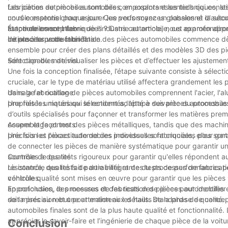
fabrication de pièces automobiles, en explorant les techniques, les 
Les pièces automobiles sont des composants essentiels qui const
nous comptons chaque jour. Que vous soyez un passionné d'automob
un rôle essentiel pour assurer les performances globales et la s
fonctionnement interne de l'industrie automobile, cet examen app
automobiles sont fabriquées ? Dans cet article, nous approfondir
Étape de conception
de susciter votre intérêt.
initiale à la production finale.
Le processus de fabrication des pièces automobiles commence dès l
ensemble pour créer des plans détaillés et des modèles 3D des pièc
sont capables de visualiser les pièces et d’effectuer les ajustemen
Sélection du matériel
Une fois la conception finalisée, l’étape suivante consiste à sélect
cruciale, car le type de matériau utilisé affectera grandement les 
dans la fabrication de pièces automobiles comprennent l'acier, l'
Usinage et outillage
propriétés uniques qui le rendent adapté à des pièces automobile
Une fois les matériaux sélectionnés, l’étape suivante du processus de
d’outils spécialisés pour façonner et transformer les matières pre
couper et façonner des pièces métalliques, tandis que des machine
Assemblage et tests
précision et l'exactitude de ces processus sont cruciales pour garan
Une fois les pièces automobiles individuelles fabriquées, elles son
de connecter les pièces de manière systématique pour garantir un
soumises à des tests rigoureux pour garantir qu'elles répondent au
Contrôle de qualité
résistance, des tests de durabilité et des tests de performances po
Le contrôle qualité fait partie intégrante du processus de fabric
véhicules.
contrôle qualité sont mises en œuvre pour garantir que les pièce
approfondies, des mesures et des tests des pièces pour identifier 
En conclusion, le processus de fabrication de pièces automobiles 
soit mises au rebut pour maintenir les hauts standards de qualité.
de la précision et une attention aux détails. De la phase de concep
automobiles finales sont de la plus haute qualité et fonctionnalit
apprécier le savoir-faire et l’ingénierie de chaque pièce de la voitu
Conclusion