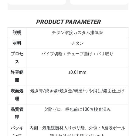
PRODUCT PARAMETER
説明
チタン溶接カスタム排気管
材料
チタン
プロセ
パイプ切断＋チューブ曲げ＋バリ取り
ス
許容範
±0.01mm
囲
表面処
焼き青/焼き紫/焼き金/研磨/つや消し/鏡面仕上げ
理
品質管
欠陥ゼロ、梱包前に100％検査済み
理
パッキ
内側：気泡緩衝材入りポリ袋、外側：5層段ボール
ング
箱またはポリ木箱／パレット