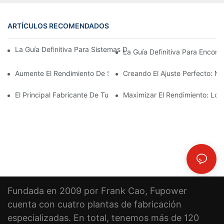
ARTÍCULOS RECOMENDADOS
La Guía Definitiva Para Sistemas De Escape De Motocicletas De 
La Guía Definitiva Para Encon
Aumente El Rendimiento De Su Motor Con Una Manguera De Silic
Creando El Ajuste Perfecto: M
El Principal Fabricante De Tubos De Escape De Acero Inoxidabl
Maximizar El Rendimiento: Los 
Fundada en 2009 por Frank Cao, Fupower
cuenta con cuatro plantas de fabricación
especializadas. En total, tenemos más de 120