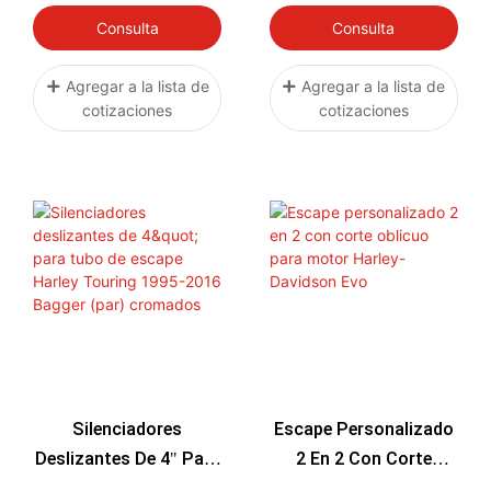
S4 S5 B9 2017
Pipe Slash Cut Chrome
Consulta
Consulta
Agregar a la lista de
Agregar a la lista de
cotizaciones
cotizaciones
Silenciadores
Escape Personalizado
Deslizantes De 4" Para
2 En 2 Con Corte
Tubo De Escape Harley
Oblicuo Para Motor