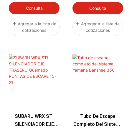
RS3 8Y 8V 2017-2023
2019
Consulta
Consulta
Sedán Sportback
Agregar a la lista de
Agregar a la lista de
cotizaciones
cotizaciones
SUBARU WRX STI
Tubo De Escape
SILENCIADOR EJE
Completo Del Sistema