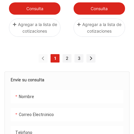
TRASERO Quemado
Yamaha Banshee 350
PUNTAS DE ESCAPE
Consulta
Consulta
15-21
Agregar a la lista de
Agregar a la lista de
cotizaciones
cotizaciones
1
2
3
Envíe su consulta
Nombre
Correo Electrónico
Teléfono