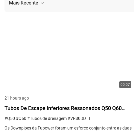
Mais Recente
00:07
21 hours ago
Tubos De Escape Inferiores Ressonados Q50 Q60
VR30DDTT
#Q50
#Q60
#Tubos de drenagem
#VR30DDTT
Os Downpipes da Fupower foram um esforço conjunto entre as duas