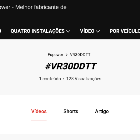
wer - Melhor fabricante de
O
QUATRO INSTALAÇÕES
VÍDEO
POR VEÍCUL
Fupower
VR30DDTT
#VR30DDTT
1 conteúdo
128 Visualizações
Vídeos
Shorts
Artigo