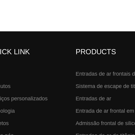
ICK LINK
PRODUCTS
Entradas de ar frontais d
utos
Sistema de escape de ti
iços personalizados
Entradas de ar
ologia
Entrada de ar frontal em 
etos
Admissão frontal de sili