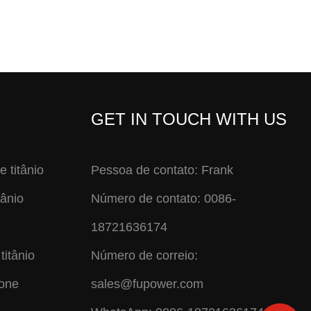
GET IN TOUCH WITH US
e titânio
Pessoa de contato: Frank
tânio
Número de contato: 0086-
18721636174
titânio
Número de correio:
cone
sales@fupower.com