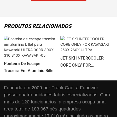
PRODUTOS RELACIONADOS
JET SKI INTERCOOLER
Ponteira De Escape
CORE ONLY FOR
Traseira Em Alumínio Billet
KAWASAKI 250X 260X
Para Kawasaki ULTRA 300R
ULTRA
300X 310 310X KAWASAKI-
Fundada em 2009 por Frank Cao, a Fupower
05
possui quatro unidades fabris especializadas. Com
mais de 120 funcionários, a empresa ocupa uma
área total de 183.067 pés quadrados
(aproximadamente 17.010 m²) incluindo as quatro