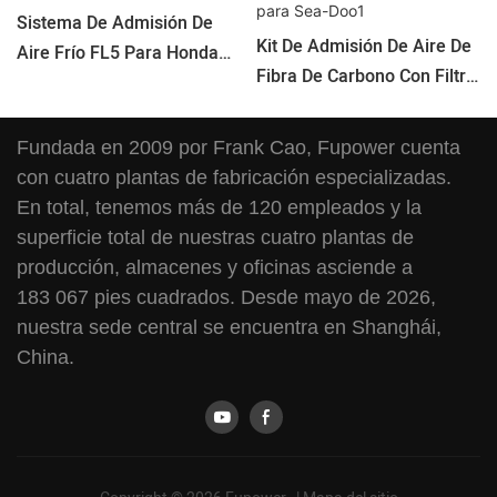
Sistema De Admisión De
Kit De Admisión De Aire De
Aire Frío FL5 Para Honda
Fibra De Carbono Con Filtro
Civic Type-R 2022-2026
De Potencia Corto De 4"
Para Sea-Doo1
Fundada en 2009 por Frank Cao, Fupower cuenta
con cuatro plantas de fabricación especializadas.
En total, tenemos más de 120 empleados y la
superficie total de nuestras cuatro plantas de
producción, almacenes y oficinas asciende a
183 067 pies cuadrados. Desde mayo de 2026,
nuestra sede central se encuentra en Shanghái,
China.