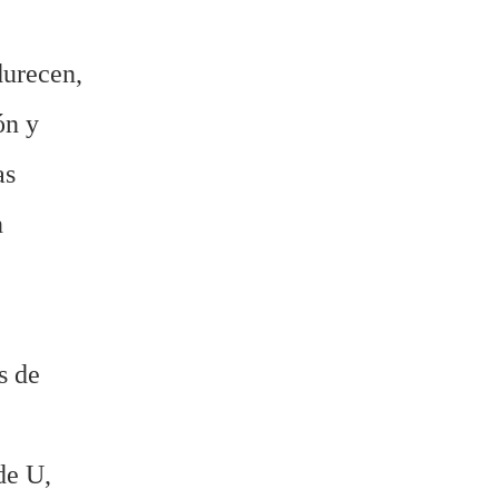
durecen,
ón y
as
n
s de
de U,