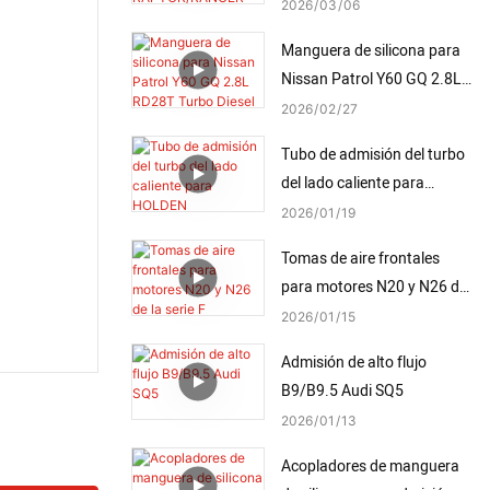
RAPTOR/RANGER 2.0L Bi
2026
03
06
Turbo
Manguera de silicona para
Nissan Patrol Y60 GQ 2.8L
RD28T Turbo Diesel 1994-
2026
02
27
1997
Tubo de admisión del turbo
del lado caliente para
HOLDEN COLORADO 2.8L
2026
01
19
2012-2013
Tomas de aire frontales
para motores N20 y N26 de
la serie F
2026
01
15
Admisión de alto flujo
B9/B9.5 Audi SQ5
2026
01
13
Acopladores de manguera