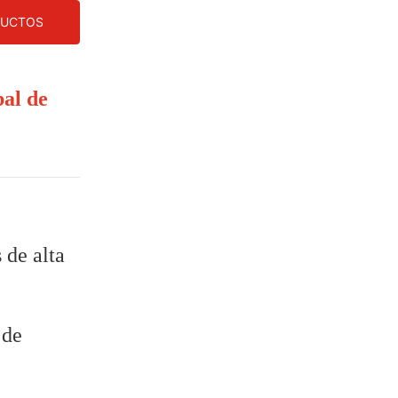
DUCTOS
bal de
 de alta
 de