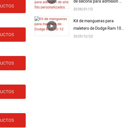
de silicona para admisión de
DUCTOS
aire frío personalizados
2026
01
12
Kit de mangueras para
maletero de Dodge Ram 10-
DUCTOS
12
2025
12
22
DUCTOS
DUCTOS
DUCTOS