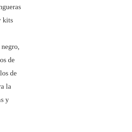
ngueras
 kits
 negro,
los de
los de
a la
s y