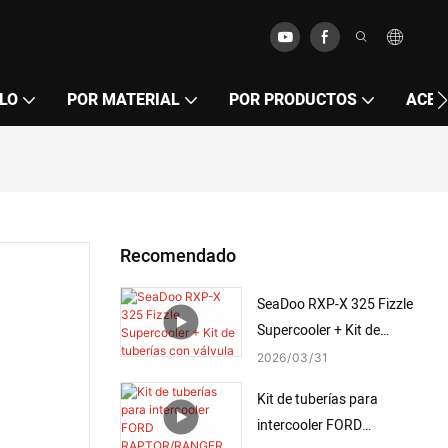
LO
POR MATERIAL
POR PRODUCTOS
ACER
Recomendado
SeaDoo RXP-X 325 Fizzle
Supercooler + Kit de
tuberías con válvula de
2026
03
31
descarga de 50 mm (2024-
Kit de tuberías para
2025)
intercooler FORD