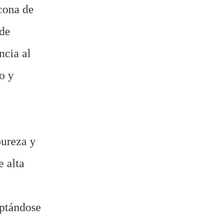
cona de
 de
ncia al
o y
pureza y
e alta
aptándose