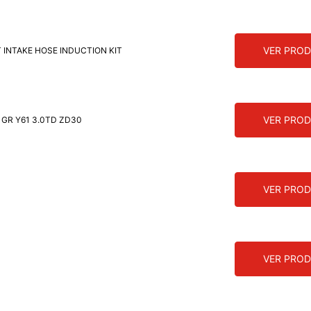
VER PRO
T INTAKE HOSE INDUCTION KIT
VER PRO
ari GR Y61 3.0TD ZD30
VER PRO
VER PRO