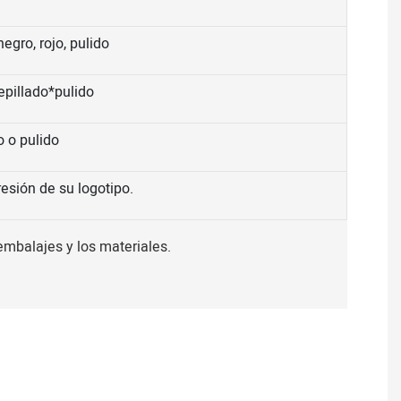
egro, rojo, pulido
epillado*pulido
o o pulido
esión de su logotipo.
 embalajes y los materiales.