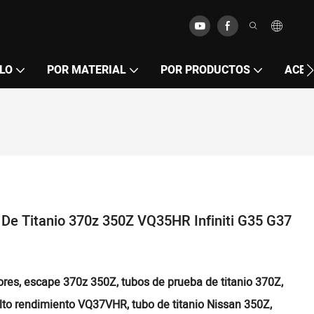
LO
POR MATERIAL
POR PRODUCTOS
ACER
De Titanio 370z 350Z VQ35HR Infiniti G35 G37
ores, escape 370z 350Z, tubos de prueba de titanio 370Z,
lto rendimiento VQ37VHR, tubo de titanio Nissan 350Z,