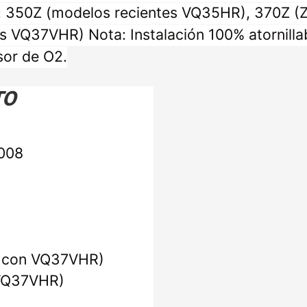
an: 350Z (modelos recientes VQ35HR), 370Z (
VQ37VHR) Nota: Instalación 100% atornillabl
nsor de O2.
TO
008
do con VQ37VHR)
 VQ37VHR)