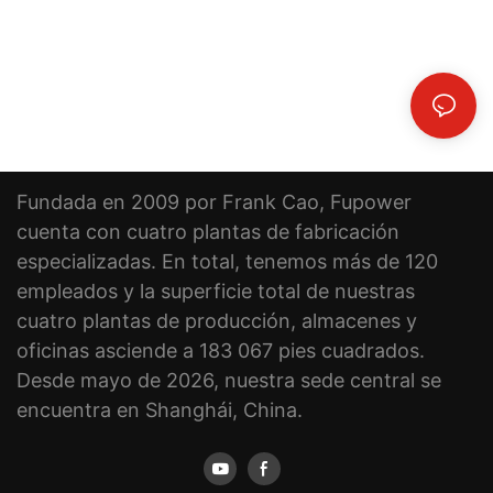
Fundada en 2009 por Frank Cao, Fupower
cuenta con cuatro plantas de fabricación
especializadas. En total, tenemos más de 120
empleados y la superficie total de nuestras
cuatro plantas de producción, almacenes y
oficinas asciende a 183 067 pies cuadrados.
Desde mayo de 2026, nuestra sede central se
encuentra en Shanghái, China.