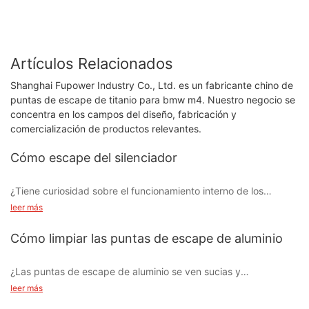
Artículos Relacionados
Shanghai Fupower Industry Co., Ltd. es un fabricante chino de
puntas de escape de titanio para bmw m4. Nuestro negocio se
concentra en los campos del diseño, fabricación y
comercialización de productos relevantes.
Cómo escape del silenciador
¿Tiene curiosidad sobre el funcionamiento interno de los
sistemas de escape con silenciador? ¿Quiere comprender cómo
leer más
contribuyen al rendimiento general y al sonido de su vehículo?
En este artículo, nos sumergiremos en el fascinante mundo de
Cómo limpiar las puntas de escape de aluminio
la tecnología de escape con silenciador, explorando su
importancia e impacto en su experiencia de conducción. Ya sea
¿Las puntas de escape de aluminio se ven sucias y
que se considere un entusiasta de los automóviles o
desgastadas? Si es así, ¡has venido al lugar correcto! En este
leer más
simplemente quiera aprender más sobre este componente
artículo, compartiremos con usted algunos consejos de
esencial, este artículo le brindará información valiosa sobre los