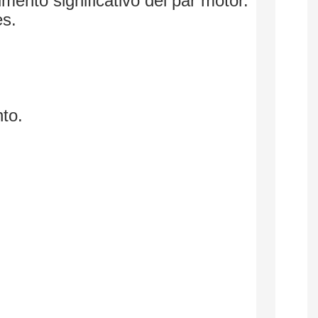
ento significativo del par motor.
es.
nto.