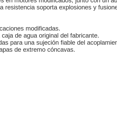
s en motores modificados, junto con un aum
a resistencia soporta explosiones y fusion
caciones modificadas.
a caja de agua original del fabricante.
das para una sujeción fiable del acoplamie
apas de extremo cóncavas.