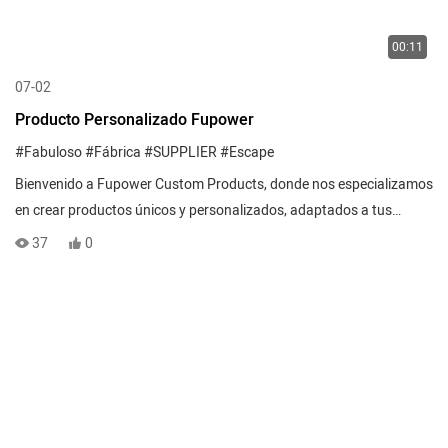
00:11
07-02
Producto Personalizado Fupower
#Fabuloso
#Fábrica
#SUPPLIER
#Escape
Bienvenido a Fupower Custom Products, donde nos especializamos
en crear productos únicos y personalizados, adaptados a tus
necesidades específicas. Nuestros productos personalizados están
37
0
diseñados para reflejar tu estilo y preferencias individuales,
permitiéndote destacar y expresar tu personalidad. Ya sea que
busques ropa, accesorios o artículos promocionales
personalizados, contamos con la experiencia y la creatividad para
hacer realidad tu visión. ¡Prepárate para expresar tu originalidad
con Fupower Custom Products!