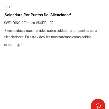
06-16
¡Soldadura Por Puntos Del Silenciador!
#WELDING
#Fábrica
#SUPPLIER
¡Bienvenidos a nuestro video sobre soldadura por puntos para
silenciadores! En este video, les mostraremos cómo soldar
profesionalmente un silenciador para lograr una unión segura y
66
0
duradera. Nuestra técnica garantiza una sujeción fuerte que resiste
altas temperaturas y vibraciones, lo que la convierte en una opción
confiable para la reparación de su silenciador. ¡Vean el video y
aprendan a obtener resultados profesionales con nuestro método
de soldadura por puntos para silenciadores!
00:22