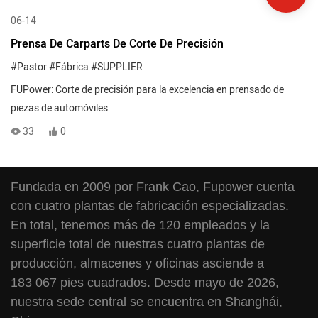
06-14
Prensa De Carparts De Corte De Precisión
#Pastor
#Fábrica
#SUPPLIER
FUPower: Corte de precisión para la excelencia en prensado de
piezas de automóviles
33
0
Fundada en 2009 por Frank Cao, Fupower cuenta
con cuatro plantas de fabricación especializadas.
En total, tenemos más de 120 empleados y la
superficie total de nuestras cuatro plantas de
producción, almacenes y oficinas asciende a
183 067 pies cuadrados. Desde mayo de 2026,
nuestra sede central se encuentra en Shanghái,