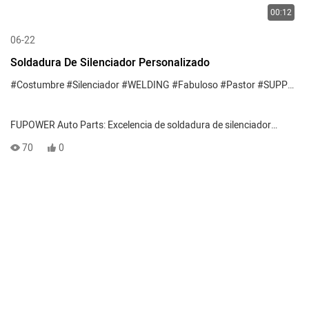
00:12
06-22
Soldadura De Silenciador Personalizado
#Costumbre
#Silenciador
#WELDING
#Fabuloso
#Pastor
#SUPPLIER
FUPOWER Auto Parts: Excelencia de soldadura de silenciador
personalizado
70
0