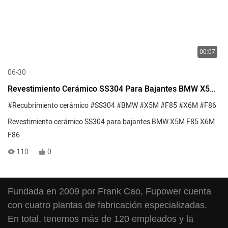
00:07
06-30
Revestimiento Cerámico SS304 Para Bajantes BMW X5M
F85 X6M F86
#Recubrimiento cerámico
#SS304
#BMW
#X5M
#F85
#X6M
#F86
Revestimiento cerámico SS304 para bajantes BMW X5M F85 X6M
F86
110
0
Fundada en 2009 por Frank Cao, Fupower cuenta
con cuatro plantas de fabricación especializadas.
En total, tenemos más de 120 empleados y la