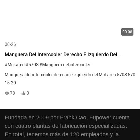
00:08
06-26
Manguera Del Intercooler Derecho E Izquierdo Del
McLaren 570S 570 15-20
#McLaren
#570S
#Manguera del intercooler
Manguera del intercooler derecho e izquierdo del McLaren 570S 570
15-20
78
0
Fundada en 2009 por Frank Cao, Fupower cuenta
con cuatro plantas de fabricación especializadas.
En total, tenemos más de 120 empleados y la