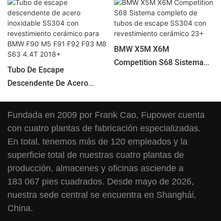
BMW X5M X6M
Competition S68 Sistema
Tubo De Escape
Completo De Tubos De
Descendente De Acero
Escape SS304 Con
Inoxidable SS304 Con
Revestimiento Cerámico
Revestimiento Cerámico
23+
Fundada en 2009 por Frank Cao, Fupower cuenta
Para BMW F90 M5 F91 F92
con cuatro plantas de fabricación especializadas.
F93 M8 S63 ​​4.4T 2018+
En total, tenemos más de 120 empleados y la
superficie total de nuestras cuatro plantas de
producción, almacenes y oficinas asciende a
183 067 pies cuadrados. Desde mayo de 2026,
nuestra sede central se encuentra en Shanghái,
China.