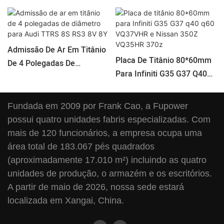
Admissão De Ar Em Titânio
Placa De Titânio 80*60mm
De 4 Polegadas De
Para Infiniti G35 G37 Q40
Diâmetro Para Audi TTRS
Q60 VQ37VHR E Nissan
8S RS3 8V 8Y
350Z VQ35HR 370z
Fundada em 2009 por Frank Cao, a Fupower
possui quatro unidades fabris especializadas. Com
mais de 120 funcionários, a empresa ocupa uma
área total de 183.067 pés quadrados
(aproximadamente 17.010 m²) incluindo as quatro
unidades de produção, o armazém e os escritórios.
A partir de maio de 2026, nossa sede estará
localizada em Xangai, China.