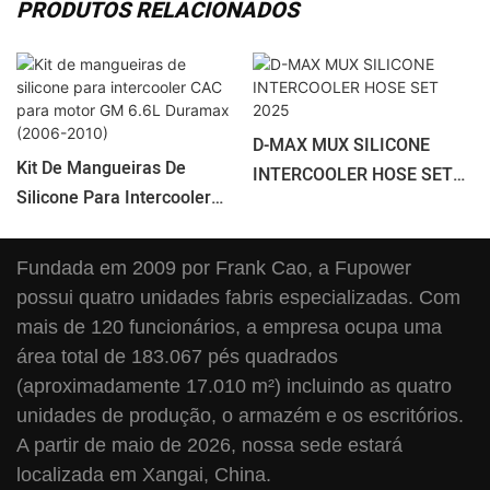
PRODUTOS RELACIONADOS
D-MAX MUX SILICONE
Kit De Mangueiras De
INTERCOOLER HOSE SET
Silicone Para Intercooler
2025
CAC Para Motor GM 6.6L
Duramax (2006-2010)
Fundada em 2009 por Frank Cao, a Fupower
possui quatro unidades fabris especializadas. Com
mais de 120 funcionários, a empresa ocupa uma
área total de 183.067 pés quadrados
(aproximadamente 17.010 m²) incluindo as quatro
unidades de produção, o armazém e os escritórios.
A partir de maio de 2026, nossa sede estará
localizada em Xangai, China.