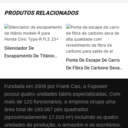
PRODUTOS RELACIONADOS
Silenciador De
Escapamento De Titânio
Ponta De Escape De Carro
Modelo R Para Honda Civic
De Fibra De Carbono Seca
Type-R FL5 23+
De Alta Qualidade Com
Revestimento De Fibra De
Fundada em 2009 por Frank Cao, a Fupower
Carbono Para Saída De Ar
possui quatro unidades fabris especializadas. Com
mais de 120 funcionários, a empresa ocupa uma
área total de 183.067 pés quadrados
(aproximadamente 17.010 m²) incluindo as quatro
unidades de produção, o armazém e os escritórios.