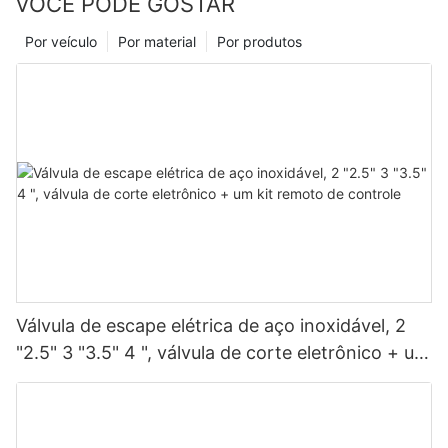
VOCÊ PODE GOSTAR
veículo limpo e bem conservado.
Por veículo
Por material
Por produtos
Válvula de escape elétrica de aço inoxidável, 2
"2.5" 3 "3.5" 4 ", válvula de corte eletrônico + um
kit remoto de controle