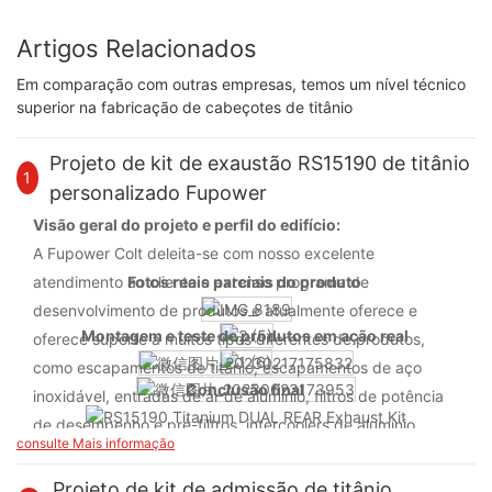
Artigos Relacionados
Em comparação com outras empresas, temos um nível técnico
superior na fabricação de cabeçotes de titânio
Projeto de kit de exaustão RS15190 de titânio
1
personalizado Fupower
Visão geral do projeto e perfil do edifício:
A Fupower Colt deleita-se com nosso excelente
atendimento ao cliente e extenso programa de
Fotos reais parciais do produto
desenvolvimento de produtos e atualmente oferece e
Montagem e teste de produtos em ação real
oferece suporte a muitos tipos diferentes de produtos,
como escapamentos de titânio, escapamentos de aço
Conclusão final
inoxidável, entradas de ar de alumínio, filtros de potência
de desempenho e pré-filtros, intercoolers de alumínio,
consulte Mais informação
radiadores de alumínio, captura de alumínio latas, caixa
d'água, peças diferentes, todos com serviço
Projeto de kit de admissão de titânio