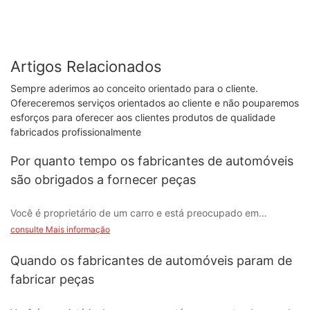
Artigos Relacionados
Sempre aderimos ao conceito orientado para o cliente.
Ofereceremos serviços orientados ao cliente e não pouparemos
esforços para oferecer aos clientes produtos de qualidade
fabricados profissionalmente
Por quanto tempo os fabricantes de automóveis
são obrigados a fornecer peças
Você é proprietário de um carro e está preocupado em
encontrar peças de reposição para seu veículo no futuro? A
consulte Mais informação
questão de quanto tempo os fabricantes de automóveis são
obrigados a fornecer peças é uma preocupação comum para
Quando os fabricantes de automóveis param de
muitos condutores. Neste artigo, iremos nos aprofundar nos
fabricar peças
regulamentos e requisitos que envolvem o fornecimento de
peças automotivas pelos fabricantes e fornecer informações