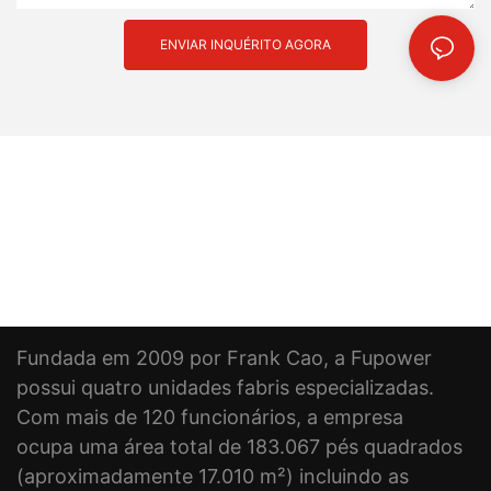
silicone não são a melhor escolha para aplicações de
combustível. Embora as mangueiras de silicone tenham muitas
ENVIAR INQUÉRITO AGORA
qualidades boas, como resistência a altas temperaturas e
flexibilidade, elas não foram projetadas para lidar com produtos
químicos e óleos agressivos encontrados no combustível. O uso
de mangueiras de silicone para aplicações de combustível
pode causar degradação e vazamentos, o que pode causar
sérios riscos à segurança. É importante escolher o tipo certo de
mangueira para a aplicação específica e, para combustível, é
melhor usar mangueiras feitas de materiais especificamente
projetados para suportar as demandas dos sistemas de
combustível. Lembre-se de que a segurança deve ser sempre
a principal prioridade ao escolher mangueiras para qualquer
aplicação.
Fundada em 2009 por Frank Cao, a Fupower
possui quatro unidades fabris especializadas.
Com mais de 120 funcionários, a empresa
ocupa uma área total de 183.067 pés quadrados
(aproximadamente 17.010 m²) incluindo as