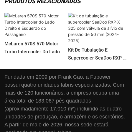
PRODUTOS RELACIONADOS
McLaren 570S 570 Motor
Kit De Tubulação E
Turbo Intercooler Do Lado
Supercooler SeaDoo RXP-X
Direito E Esquerdo Do
325 Com Válvula De Alívio
Passageiro
De Pressão De 50 Mm
Fundada em 2009 por Frank Cao, a Fupower
(2024-2025)
possui quatro unidades fabris especializadas. Com
mais de 120 funcionários, a empresa ocupa uma
área total de 183.067 pés quadrados
(aproximadamente 17.010 m²) incluindo as quatro
unidades de produção, o armazém e os escritórios.
A partir de maio de 2026, nossa sede estará