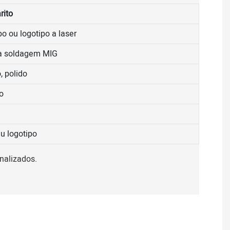
rito
o ou logotipo a laser
ra soldagem MIG
, polido
o
u logotipo
nalizados.