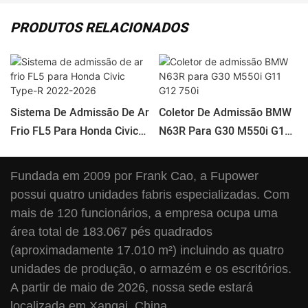
PRODUTOS RELACIONADOS
Sistema De Admissão De Ar
Coletor De Admissão BMW
Frio FL5 Para Honda Civic
N63R Para G30 M550i G11
Type-R 2022-2026
G12 750i
Fundada em 2009 por Frank Cao, a Fupower
possui quatro unidades fabris especializadas. Com
mais de 120 funcionários, a empresa ocupa uma
área total de 183.067 pés quadrados
(aproximadamente 17.010 m²) incluindo as quatro
unidades de produção, o armazém e os escritórios.
A partir de maio de 2026, nossa sede estará
localizada em Xangai, China.