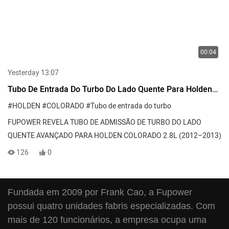
00:04
Yesterday 13:07
Tubo De Entrada Do Turbo Do Lado Quente Para Holden
Colorado 2.8L 2012-2013
#HOLDEN
#COLORADO
#Tubo de entrada do turbo
FUPOWER REVELA TUBO DE ADMISSÃO DE TURBO DO LADO
QUENTE AVANÇADO PARA HOLDEN COLORADO 2.8L (2012–2013)
126
0
Fundada em 2009 por Frank Cao, a Fupower
possui quatro unidades fabris especializadas. Com
mais de 120 funcionários, a empresa ocupa uma