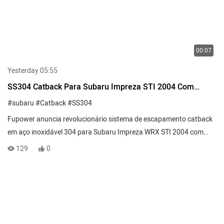
00:07
Yesterday 05:55
SS304 Catback Para Subaru Impreza STI 2004 Com
Válvulas
#subaru
#Catback
#SS304
Fupower anuncia revolucionário sistema de escapamento catback
em aço inoxidável 304 para Subaru Impreza WRX STI 2004 com
tecnologia de válvula integrada. 28 de janeiro de 2026 – Xangai,
129
0
China