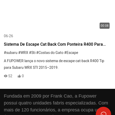
00:08
06-26
Sistema De Escape Cat Back Com Ponteira R400 Para
Subaru WRX STI 2015-2019
#subaru
#WRX
#Sti
#Costas do Gato
#Escape
A FUPOWER lança o novo sistema de escape cat-back R400 Tip
para Subaru WRX STI 2015–2019.
52
0
Fundada em 2009 por Frank Cao, a Fupower
possui quatro unidades fabris especializadas. Com
mais de 120 funcionários, a empresa ocupa uma