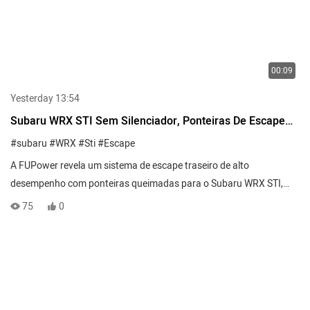
00:09
Yesterday 13:54
Subaru WRX STI Sem Silenciador, Ponteiras De Escape
Queimadas 15-21
#subaru
#WRX
#Sti
#Escape
A FUPower revela um sistema de escape traseiro de alto
desempenho com ponteiras queimadas para o Subaru WRX STI,
modelo 2015-2021, eliminando o silenciador.
75
0