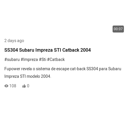
00:07
2 days ago
SS304 Subaru Impreza STI Catback 2004
#subaru
#Impreza
#Sti
#Catback
Fupower revela o sistema de escape cat-back SS304 para Subaru
Impreza STI modelo 2004.
108
0