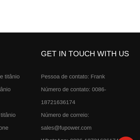
GET IN TOUCH WITH US
e titânio
Pessoa de contato: Frank
tânio
Número de contato: 0086-
18721636174
titânio
Número de correio:
cone
sales@fupower.com