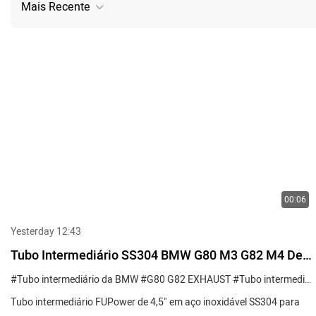
Mais Recente
00:06
Yesterday 12:43
Tubo Intermediário SS304 BMW G80 M3 G82 M4 De
4,5"
#Tubo intermediário da BMW
#G80 G82 EXHAUST
#Tubo intermediário M4
Tubo intermediário FUPower de 4,5" em aço inoxidável SS304 para