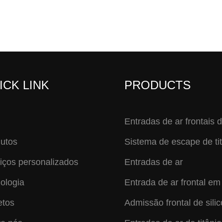
ICK LINK
PRODUCTS
Entradas de ar frontais d
utos
Sistema de escape de ti
iços personalizados
Entradas de ar
ologia
Entrada de ar frontal em 
etos
Admissão frontal de sili