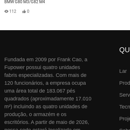
BMW G80 M3/G82 M4
112
0
QU
Fundada em 2009 por Frank Cao, a
Fupower possui quatro unidades
Lar
fabris especializadas. Com mais de
120 funcionários, a empresa ocupa
Prod
uma área total de 183.067 pés
Serv
quadrados (aproximadamente 17.010
m²) incluindo as quatro unidades de
Tecn
produção, o armazém e os
Proj
escritórios. A partir de maio de 2026,
nossa sede estará localizada em