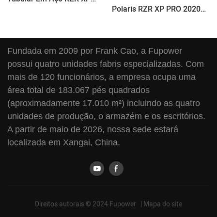
Polaris RZR XP PRO 2020+
PRO 2020+ Para Polaris
Placa Antiderrapante
Aparafusada
Fundada em 2009 por Frank Cao, a Fupower
possui quatro unidades fabris especializadas. Com
mais de 120 funcionários, a empresa ocupa uma
área total de 183.067 pés quadrados
(aproximadamente 17.010 m²) incluindo as quatro
unidades de produção, o armazém e os escritórios.
A partir de maio de 2026, nossa sede estará
localizada em Xangai, China.
Direitos autorais © 2024 Fupower |
Mapa do site