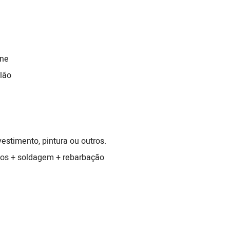
one
lão
estimento, pintura ou outros.
bos + soldagem + rebarbação