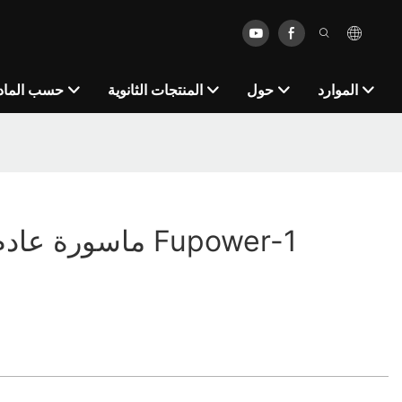
الموارد
حول
المنتجات الثانوية
حسب الماد
ماسورة عادم ستانلس من Fupower-1