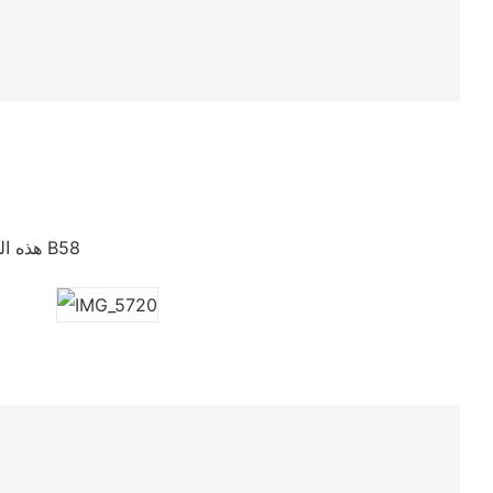
هذه المجموعة من الأنابيب السفلية هي بديل مناسب مباشر للأنابيب السفلية الأصلية لـ B58