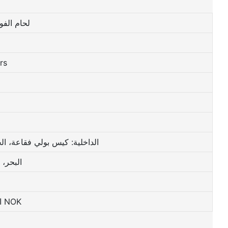
لحام الفو
قطع الأ
0 عيوب، 100% التفتيش قبل التعبئة
الداخلية: كيس بولي فقاعة، الخارجي: 5 طبقات صندوق التونسية أو صندوق
البحر،
100% استرداد أو استبدال أجهزة الكمبيوتر NOK