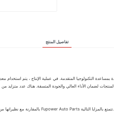
تفاصيل المنتج
بالمقارنة مع نظيراتها من المنتجات، فإن أنابيب العادم غير القابل للصدأ التي تنتجها شركة Fupower Auto Parts تتمتع بالمزايا التالية.