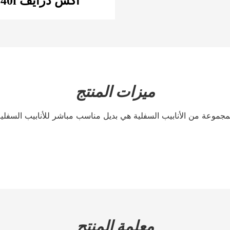
2016+ G11/G12 بي ام دبليو 740i & 740i اكس درايف
ميزات المنتج
معلمة المنتج