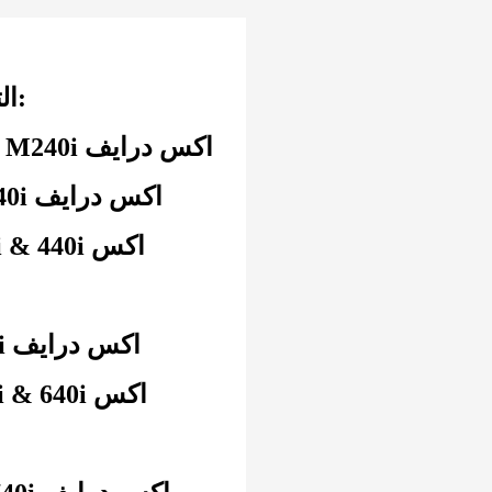
يناسب هذا المنتج سيارات BMW التالية:
2016+ F22/F23 بي ام دبليو M240i & M240i اكس درايف
2016+ F30/F31 بي ام دبليو 340i & 340i اكس درايف
2016+ جي 30 بي ام دبليو 540i & 540i اكس درايف