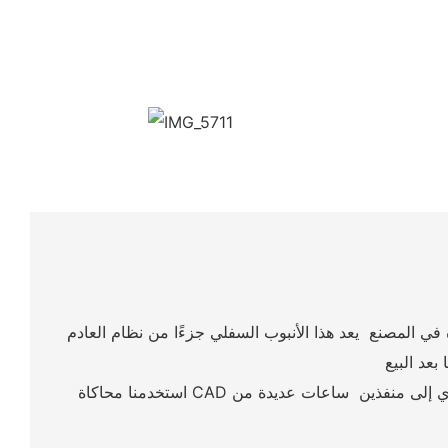
 في المصنع يعد هذا الأنبوب السفلي جزءًا من نظام العادم
استخدمنا محاكاة CAD لتبسيط تدفق غازات العادم والتأكد من تقسيمها بالتساوي إلى منفذين ساعات عديدة من R&تم إنفاق D لضمان الملاءمة المثالية وتدفق العادم السلس والصوت