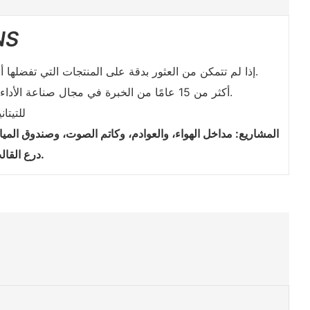
NS
إذا لم تتمكن من العثور بدقة على المنتجات التي تفضلها أو احتياجاتك، فيمكننا تخصيص منتجات مماثلة بناءً على مواصفاتك أو رسوماتك أو عيناتك أو أفكارك. وسوف نعمل بها بالنسبة لك.
أكثر من 15 عامًا من الخبرة في مجال صناعة الأداء، ومنشآتنا الثلاثة للتأكد من أن منتجاتك أو تصميماتك مكتملة بتشطيبات فريدة ومختلفة في السوق، للتغلب على منافسيك.
المنشأة الص
المشاريع: مداخل الهواء، والعوادم، وكاتم الصوت، وصندوق المياه
درع القالب، الدعامة، المصدات، الرف، وغيرها من أعمال ضغط القوالب أو أعمال التصنيع.