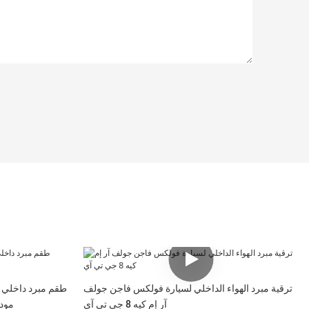
ترقية مبرد الهواء الداخلي لسيارة فولكس فاجن جولف
طقم مبرد داخلي م
آر إم كيه 8 جي تي آي
هيونداي I30N 2.0T م