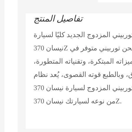
تفاصيل المنتج
ربيني المزدوج الجديد كليًا لسيارة
نيسان 370Z هو أحدث نظام شحن توربيني متوفر في
اته المبتكرة، وتقنياته المتطورة،
ق، وبالطبع قوته القصوى، يُعد نظام
الشحن التوربيني المزدوج لسيارة نيسان 370Z الأفضل
من نوعه لسيارتك نيسان 370Z.