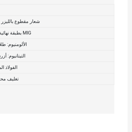
شعار مقطوع بالليزر 
لحام TIG بطبقة نهائية تشبه جلد السمك أو لحام MIG
الألومنيوم: ط
التيتانيوم: 
الفولاذ ا
تغليف مح