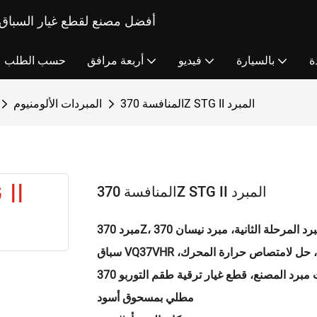
Fupower Custom Auto Parts Manufacturer - أفضل مصنع لقطع 
ة
بالسيارة
فيديو
أربعة مرافق
حسب الطلب
المنافسة 370Z STG II المبرد
المبردات الألومنيوم
المنافسة 370Z STG II المبرد
مبرد 370Z، مبرد المرحلة الثانية، مبرد نيسان 370Z STG II للمنافسات، مبرد أمامي مزدوج التوربو Z34، مبرد
سباق VQ37VHR المرحلة الثانية، قلب من الألومنيوم بالكامل، مبرد عالي الأداء، حل لامتصاص حرارة المحرك،
درجة حرارة هواء السحب منخفضة، أقواس تثبيت مبرد المصنع، قطع غيار ترقية طقم التوربو 370Z، مبرد سباق
مطلي بمسحوق أسود