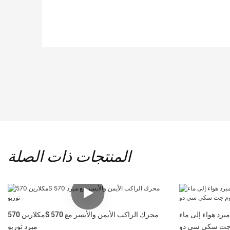
المنتجات ذات الصلة
مبرد هواء إلى ماء A/W IC 3.0 بوصة مدخل/مخرج قلب
مكلارين 570S 570 محرك الراكب الأيمن والأيسر مع
م جت سكي سي دو
مبرد توربو