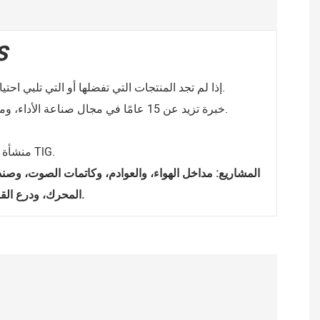
S
إذا لم تجد المنتجات التي تفضلها أو التي تلبي احتياجاتك بدقة، يمكننا تصميم منتجات مشابهة حسب مواصفاتك أو رسوماتك أو عيناتك أو أفكارك. سنعمل على ذلك من أجلك.
خبرة تزيد عن 15 عامًا في مجال صناعة الأداء، ومرافقنا الثلاثة لضمان أن تكون منتجاتك أو تصميماتك كاملة بلمسة نهائية فريدة ومختلفة في السوق، لتتفوق على منافسيك.
منشأة صناعية رائدة في تصنيع منتجات التيتانيوم والألومنيوم والفولاذ المقاوم للصدأ بتقنية TlG.
المشاريع: مداخل الهواء، والعوادم، وكاتمات الصوت، وصندو
المحرك، ودرع القالب، والأقواس، والمصدات، والرفوف، وغيرها من أعمال ضغط القوالب أو أعمال التصنيع.