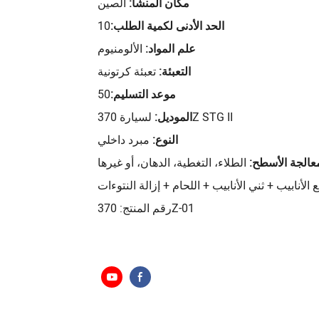
مكان المنشأ:
الصين
الحد الأدنى لكمية الطلب:
10
علم المواد:
الألومنيوم
التعبئة:
تعبئة كرتونية
موعد التسليم:
50
لسيارة 370Z STG II
الموديل:
النوع:
مبرد داخلي
عالجة الأسطح:
الطلاء، التغطية، الدهان، أو غيرها
الأنابيب + ثني الأنابيب + اللحام + إزالة النتوءات
رقم المنتج: 370Z-01