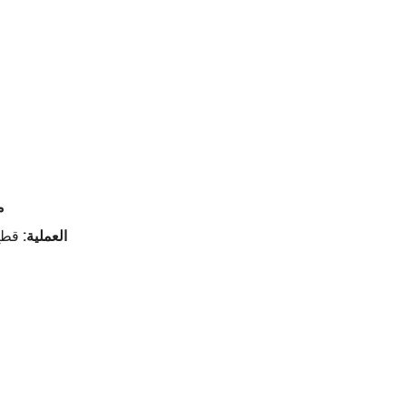
م
العملية:
قطع 